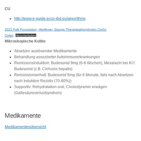
CU
http://www.e-guide.ecco-ibd.eu/algorithms
2022 Falk Foundation, Herrlinger, Stange Therapiealgorythmen Crohn
Colitis
Herunterladen
Mikroskopische Kolitis
Absetzen auslösender Medikamente
Behandlung assoziierter Autoimmunerkrankungen
Remissonsinduktion: Budesonid 9mg (6-8 Wochen), Mesalazin bei KI f.
Budesonid (z.B. Cirrhosis hepatis)
Remsissionserhalt: Budesonid 6mg (für 6 Monate, falls nach Absetzen
nach Induktion Rezidiv (70-80%))
Supportiv: Rehydratation oral, Cholestyramin erwägen
(Gallesäureverlustsyndrom)
Medikamente
Medikamentenübersicht