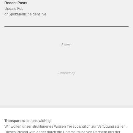
Recent Posts
Update Feb
onSpot:Medicine geht live
Partner
Powered by
Transparenz ist uns wichtig:
Wir wollen unser strukturiertes Wissen frei zugänglich zur Verfügung stellen.
Dieses Projekt wird daher durch die Unterstützung von Partnern aus der