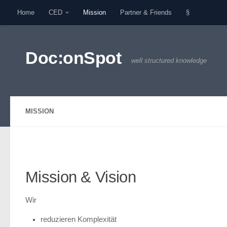
Home
CED
Mission
Partner & Friends
§
Zum Inhalt springen
Doc:onSpot
well structured knowledge
MISSION
Mission & Vision
Wir
reduzieren Komplexität