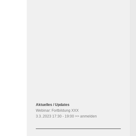
Benutzername oder E-Mail
Passwort
Angemeldet bleiben
Registrieren
Passwort vergessen?
Aktuelles / Updates
Webinar: Fortbildung XXX
3.3..2023 17:30 - 19:00 >> anmelden