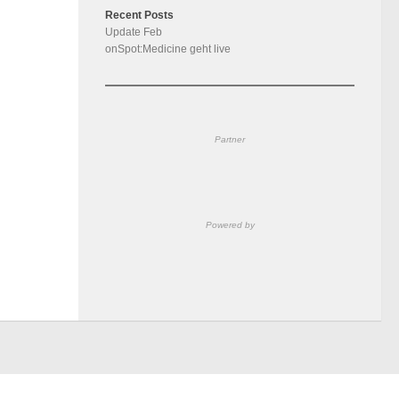
Recent Posts
Update Feb
onSpot:Medicine geht live
Partner
Powered by