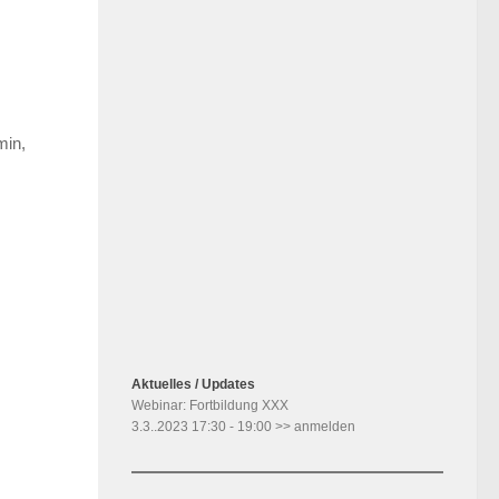
Benutzername oder E-Mail
Passwort
min,
Angemeldet bleiben
Registrieren
Passwort vergessen?
Aktuelles / Updates
Webinar: Fortbildung XXX
3.3..2023 17:30 - 19:00 >> anmelden