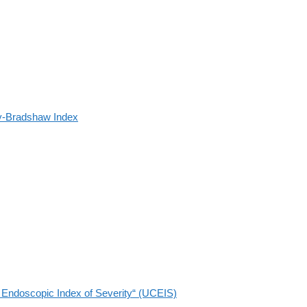
y-Bradshaw Index
is Endoscopic Index of Severity“ (UCEIS)